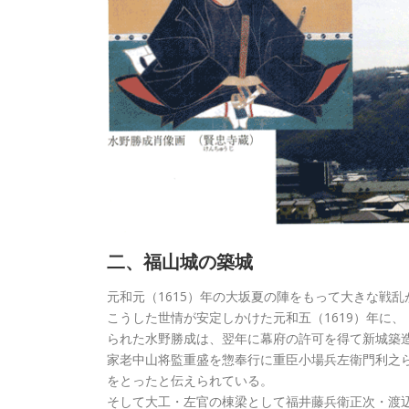
二、福山城の築城
元和元（1615）年の大坂夏の陣をもって大きな戦
こうした世情が安定しかけた元和五（1619）年に
られた水野勝成は、翌年に幕府の許可を得て新城築
家老中山将監重盛を惣奉行に重臣小場兵左衛門利之
をとったと伝えられている。
そして大工・左官の棟梁として福井藤兵衛正次・渡