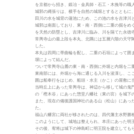
を京都から招き、鍛冶・金具師・石工・木挽等の職
城郭の縄張りは、横手を自然の城堀とするとともに
田川の水を城背の蓮池にため、この池の水を吉津川
城郭は南面しており、東・南・西側に二重の掘をめ
を天然の防塁とし、吉津川に臨み、川を隔てた永徳
常輿寺山の最上段を本丸、北隅には五層六階の天守
した。
本丸は四周に帯曲輪を配し、二重の石垣によって囲
塀によって結んだ。
ついで常輿寺山麓の東・南・西側に外堀と内堀を二
東南部には、外堀から海に通じる入川を浚渫し、こ
囲は船奉行をはじめ、船頭・水主（かこ）の屋敷に
当時丘上にあった常輿寺は、神辺から移して城の鬼
の「樫木谷」にあった惣堂八幡社（東の宮）を城下
また、現在の備後護国神社のある山（松山）にあっ
た。
福山八幡宮に両社が移されたのは、四代藩主水野勝
このようにして、城地は整えられ、本庄にあった明
その後、宥将は城下の神島町に明王院を建立しても