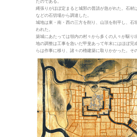
たのである。
縄張りがほぼ定まると城郭の普請が急がれた。石材
などの石切場から調達した。
城地は東・南・西の三方を削り、山頂を削平し、石
われた。
築城にあたっては領内の村々から多くの人々が駆り出
地の調整は工事を急いだ甲斐あって年末にはほぼ完成
らは作事に移り、諸々の櫓建築に取りかかった。そ