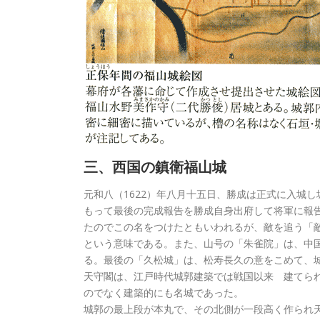
三、西国の鎮衛福山城
元和八（1622）年八月十五日、勝成は正式に入城
もって最後の完成報告を勝成自身出府して将軍に報
たのでこの名をつけたともいわれるが、敵を追う「
という意味である。また、山号の「朱雀院」は、中
る。最後の「久松城」は、松寿長久の意をこめて、
天守閣は、江戸時代城郭建築では戦国以来 建てら
のでなく建築的にも名城であった。
城郭の最上段が本丸で、その北側が一段高く作られ