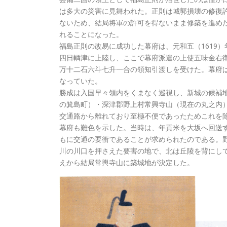
は多大の災害に見舞われた。正則は城郭損壊の修復
ないため、結局将軍の許可を得ないまま修築を進め
れることになった。
福島正則の改易に成功した幕府は、元和五（1619
四日輌津に上陸し、ここで幕府派遣の上使五味金右
万十二石六斗七升一合の領知引渡しを受けた。幕府
なっていた。
勝成は入国早々領内をくまなく巡視し、新城の候補
の箕島町）・深津郡野上村常興寺山（現在の丸之内
交通路から離れており至極不便であったためこれを
幕府も難色を示した。当時は、年貢米を大坂へ回送
もに交通の要衝であることが求められたのである。
川の川口を押さえた要害の地で、北は丘陵を背にし
えから結局常輿寺山に築城地が決定した。