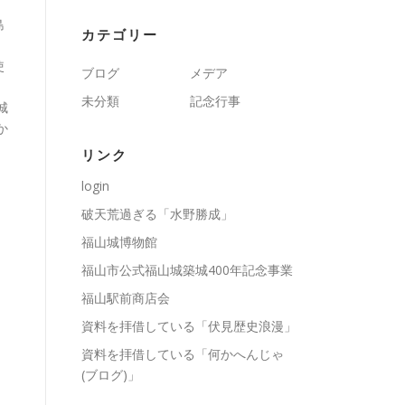
島
カテゴリー
使
ブログ
メデア
未分類
記念行事
城
か
リンク
login
破天荒過ぎる「水野勝成」
福山城博物館
福山市公式福山城築城400年記念事業
福山駅前商店会
資料を拝借している「伏見歴史浪漫」
資料を拝借している「何かへんじゃ
(ブログ)」