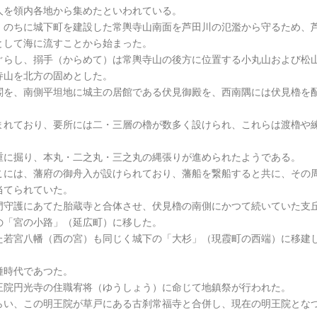
人を領内各地から集めたといわれている。
、のちに城下町を建設した常輿寺山南面を芦田川の氾濫から守るため、
として海に流すことから始まった。
ぐらし、搦手（からめて）は常輿寺山の後方に位置する小丸山および松
寺山を北方の固めとした。
閣を、南側平坦地に城主の居館である伏見御殿を、西南隅には伏見櫓を
まれており、要所には二・三層の櫓が数多く設けられ、これらは渡櫓や
重に掘り、本丸・二之丸・三之丸の縄張りが進められたようである。
こには、藩府の御舟入が設けられており、藩船を繋船すると共に、その
当てられていた。
門守護にあてた胎蔵寺と合体させ、伏見櫓の南側にかつて続いていた支
の「宮の小路」（延広町）に移した。
た若宮八幡（西の宮）も同じく城下の「大杉」（現霞町の西端）に移建
種時代であつた。
王院円光寺の住職宥将（ゆうしょう）に命じて地鎮祭が行われた。
らい、この明王院が草戸にある古刹常福寺と合併し、現在の明王院とな