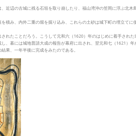
は、近辺の古城に残る石垣を取り崩したり、福山湾沖の笠岡に浮ぶ北木
垣を積み、内外二重の堀を掘り込み、これらの土砂は城下町の埋立てに
されたことだろう。こうして元和六（1620）年のはじめに着手された
し、暮には城地普請大成の報告が幕府に出され、翌元和七（1621）年
の結果、一年半後に完成をみたのである。