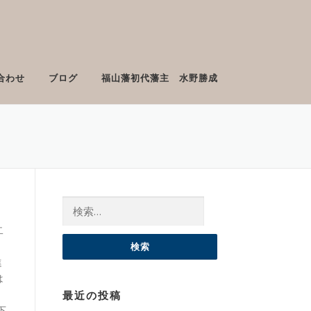
合わせ
ブログ
福山藩初代藩主 水野勝成
検索:
二
進
は
最近の投稿
下