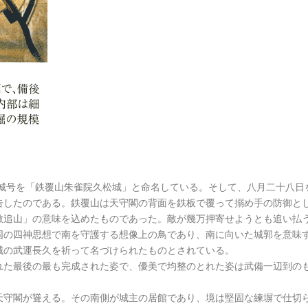
し城号を「鉄覆山朱雀院久松城」と命名している。そして、八月二十八日
告したのである。鉄覆山は天守閣の背面を鉄板で覆って搦め手の防御と
敵追山」の意味を込めたものであった。敵が幾万押寄せようとも追い払
国の四神思想で南を守護する想像上の鳥であり、南に向いた城郭を意味
城の武運長久を祈って名づけられたものとされている。
れた最後の最も完成された姿で、優美で均整のとれた姿は武備一辺到の
天守閣が聳える。その南側が城主の居館であり、境は堅固な練塀で仕切