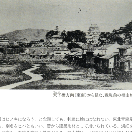
日はヒノキになろう」と念願しても、軋遠に檜にはなれない。東北青森
る。別名をヒバともいい、昔から建築用材として用いられている。淡紅