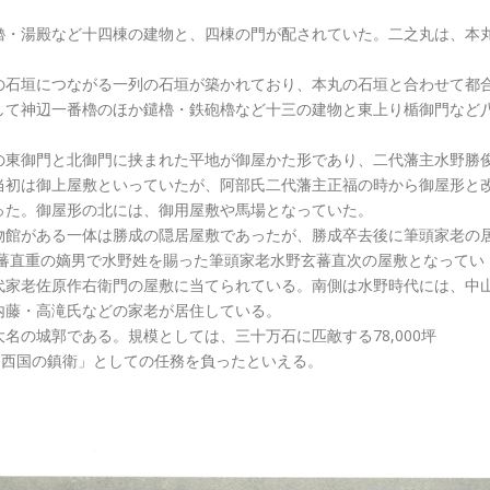
櫓・湯殿など十四棟の建物と、四棟の門が配されていた。二之丸は、本
の石垣につながる一列の石垣が築かれており、本丸の石垣と合わせて都
して神辺一番櫓のほか鑓櫓・鉄砲櫓など十三の建物と東上り楯御門など
の東御門と北御門に挟まれた平地が御屋かた形であり、二代藩主水野勝
当初は御上屋敷といっていたが、阿部氏二代藩主正福の時から御屋形と
った。御屋形の北には、御用屋敷や馬場となっていた。
物館がある一体は勝成の隠居屋敷であったが、勝成卒去後に筆頭家老の
玄蕃直重の嫡男で水野姓を賜った筆頭家老水野玄蕃直次の屋敷となってい
代家老佐原作右衛門の屋敷に当てられている。南側は水野時代には、中
内藤・高滝氏などの家老が居住している。
名の城郭である。規模としては、三十万石に匹敵する78,000坪
り「西国の鎮衛」としての任務を負ったといえる。