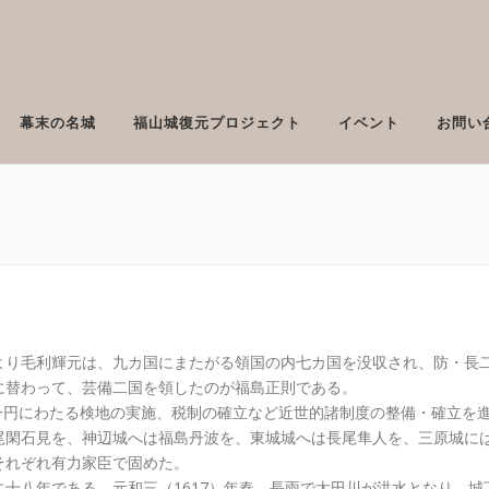
幕末の名城
福山城復元プロジェクト
イベント
お問い
より毛利輝元は、九カ国にまたがる領国の内七カ国を没収され、防・長
に替わって、芸備二国を領したのが福島正則である。
国一円にわたる検地の実施、税制の確立など近世的諸制度の整備・確立を
尾閑石見を、神辺城へは福島丹波を、東城城へは長尾隼人を、三原城に
それぞれ有力家臣で固めた。
十八年である。元和三（1617）年春、長雨で太田川が洪水となり、城