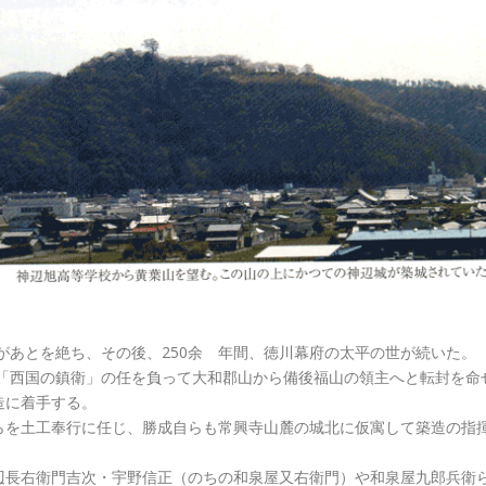
乱があとを絶ち、その後、250余 年間、徳川幕府の太平の世が続いた。
、「西国の鎮衛」の任を負って大和郡山から備後福山の領主へと転封を命
造に着手する。
らを土工奉行に任じ、勝成自らも常興寺山麓の城北に仮寓して築造の指
辺長右衛門吉次・宇野信正（のちの和泉屋又右衛門）や和泉屋九郎兵衛