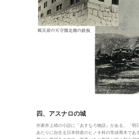
四、アスナロの城
作家井上靖の小説に『あすなろ物語』がある。「明
あたりに自生る日本特産のヒノキ科の常緑喬木であ