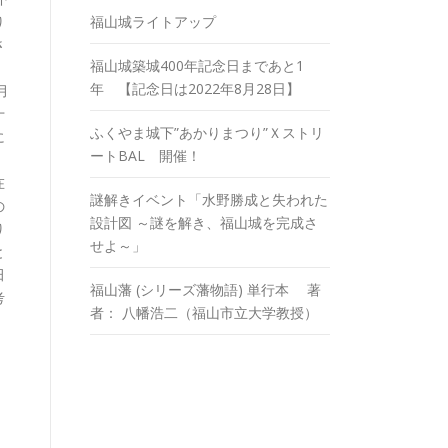
り
福山城ライトアップ
さ
福山城築城400年記念日まであと1
年 【記念日は2022年8月28日】
月
十
ふくやま城下”あかりまつり”Ｘストリ
に
ートBAL 開催！
在
謎解きイベント「水野勝成と失われた
の
設計図 ～謎を解き、福山城を完成さ
り
せよ～」
と
田
福山藩 (シリーズ藩物語) 単行本 著
考
者： 八幡浩二（福山市立大学教授）