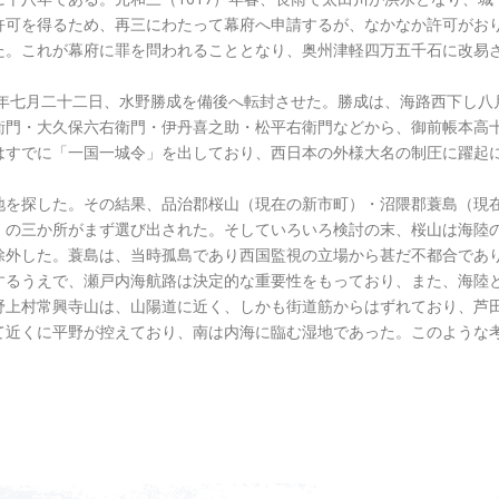
許可を得るため、再三にわたって幕府へ申請するが、なかなか許可がお
た。これが幕府に罪を問われることとなり、奥州津軽四万五千石に改易
）年七月二十二日、水野勝成を備後へ転封させた。勝成は、海路西下し八
衛門・大久保六右衛門・伊丹喜之助・松平右衛門などから、御前帳本高
はすでに「一国一城令」を出しており、西日本の外様大名の制圧に躍起
地を探した。その結果、品治郡桜山（現在の新市町）・沼隈郡蓑島（現
）の三か所がまず選び出された。そしていろいろ検討の末、桜山は海陸
除外した。蓑島は、当時孤島であり西国監視の立場から甚だ不都合であ
するうえで、瀬戸内海航路は決定的な重要性をもっており、また、海陸
野上村常興寺山は、山陽道に近く、しかも街道筋からはずれており、芦
て近くに平野が控えており、南は内海に臨む湿地であった。このような