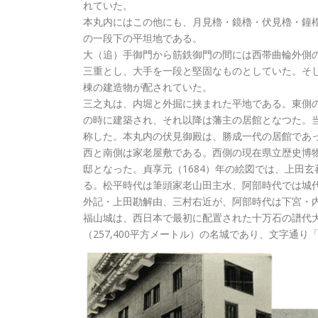
れていた。
本丸内にはこの他にも、月見櫓・鏡櫓・伏見櫓・鐘
の一段下の平坦地である。
大（追）手御門から筋鉄御門の間には西帯曲輪外側
三重とし、大手を一段と堅固なものとしていた。そ
棟の建造物が配されていた。
三之丸は、内堀と外掘に挟まれた平地である。東側
の時に建築され、それ以降は藩主の居館となつた。
称した。本丸内の伏見御殿は、勝成一代の居館であ
西と南側は家老屋敷である。西側の現在県立歴史博
邸となった。貞享元（1684）年の絵図では、上田
る。松平時代は筆頭家老山田主水、阿部時代では城
外記・上田勘解由、三村右近が、阿部時代は下宮・
福山城は、西日本で最初に配置された十万石の譜代大
（257,400平方メートル）の名城であり、文字通