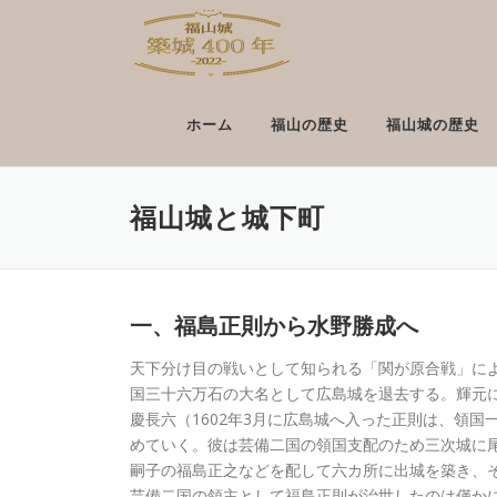
コンテンツへスキップ
ホーム
福山の歴史
福山城の歴史
福山城と城下町
一、福島正則から水野勝成へ
天下分け目の戦いとして知られる「関が原合戦」に
国三十六万石の大名として広島城を退去する。輝元
慶長六（1602年3月に広島城へ入った正則は、領
めていく。彼は芸備二国の領国支配のため三次城に
嗣子の福島正之などを配して六カ所に出城を築き、
芸備二国の領主として福島正則が治世したのは僅かに